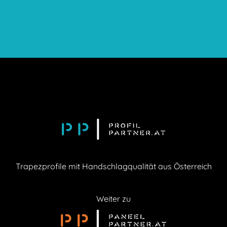
Unsere Unternehmenskultur basiert auf
gegenseitigem Respekt, Offenheit und der
Bereitschaft, ständig dazuzulernen. Diese Werte
fördern eine positive Arbeitsumgebung, in der
Innovation gedeiht und jeder Mitarbeiter dazu
beiträgt, die Ziele von Profilpartner zu erreichen.
Trapezprofile mit Handschlagqualität aus Österreich
Weiter zu